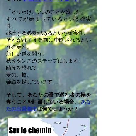
「とりわけ、3つのことが残った。
すべてが始まっているという確実
性、
継続する必要があるという確実性、
それが終了する前に中断されるとい
う確実性。
新しい道を問う。
秋をダンスのステップにします。
階段を恐れて、
夢の、橋、
会議を探しています...」
そして、あなたの番で巡礼者の極を
奪うことを計画している場合、
あな
たの出発都市
は何でしょうか？