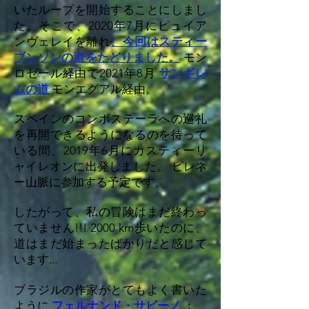
いたループを開始することにしまし
た。そこで、2020年7月にピュイア
ンヴェレイを離れ
、今回はスティー
ブンソンの道をたどりました。
モン
ロゼール経由で2021年8月
サンギレ
ムの道
モンエグアル経由。
スペインのコンポステーラへの巡礼
を再開できるようになるのを待って
いる間、2019年6月にカスティーリ
ャイレオンに出発しました。
ピレネ
ー山脈に参加する予定です。
したがって、私の冒険はまだ終わっ
ていません!!! 2000 km歩いたのに、
道はまだ始まったばかりだと感じて
います...
ブラジルの作家がとてもよく書いた
ように
フェルナンド・サビーノ
：