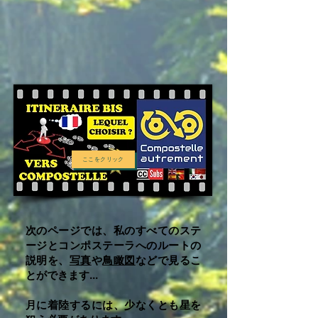
ここをクリック
次のページでは、私のすべてのステ
ージとコンポステーラへのルートの
説明を、
写真
や
鳥瞰図
などで見るこ
とができます...
月に着陸するには、少なくとも星を