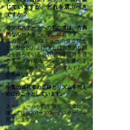
じていますが、どれを選ぶべき
ですか？
コンポステーラへの私の道は、古典
的なルート
をとらず、ロカマドゥー
ルの聖域、ラロミューの修道院な
ど、歴史的および/または宗教的な関
心を持っている山や他の迂回路を通
る多くのバリエーションを通りま
す、Lendresseのノートルダムドムレ
の聖域など..。
中世の巡礼者の足跡とリズムを
控え
めに歩こうとしています。
スケジュールが許す限り、完全に自
律して徒歩200〜300kmのステージを
完了します。