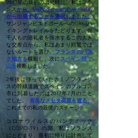
2013年の最初の出発時に、私はフラ
ンス
から、ViaPodiensisのPuyenVelay
から出発することを選択しました。
サンジャンピエドポールへのGR65ハ
イキングトレイルをたどります。何
千人もの巡礼者を排水するこの大き
な交差点から、私はあまり頻繁では
ないルートを選び
、フランスのバス
ク地方を
横断し、次に
スペイン語で
山を
横断しました。
2年後に待っていたカミノフランシ
スの幹線道路でスペインのブルゴス
市に到着したのは2017年7月のこと
でした。
有名なメセタ高原を渡る、
これまでの私の最後のステージ。
コロナウイルスのパンデミック
（COVID-19）の間、私はフランス
にとどまり、最初に帰りに計画して