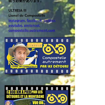
狙う必要があります。
ULTREIA !!!
Lionel de Compostelle
instagram
,
facebook
,
twitter
,
youtube
,
pinterest
,
compostelle-autrement.com
ここをクリック