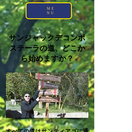
;
ME
NU
サンジャックデコンポ
ステーラの道、どこか
ら始めますか？
すべての道はサンティアゴに通