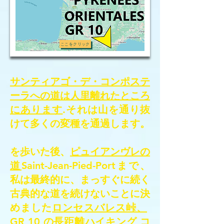
ここをクリック
サンティアゴ・デ・コンポステ
ーラへの道は人里離れたところ
にあります
.それは山を通り抜
けて多くの変種を通過します。
を歩いた後、
ピュイアンヴレの
道
Saint-Jean-Pied-Portまで、
私は最終的に、まっすぐに続く
古典的な道を続けないことに決
めました
ロンセスバレス峠、
GR 10 の長距離ハイキング コ