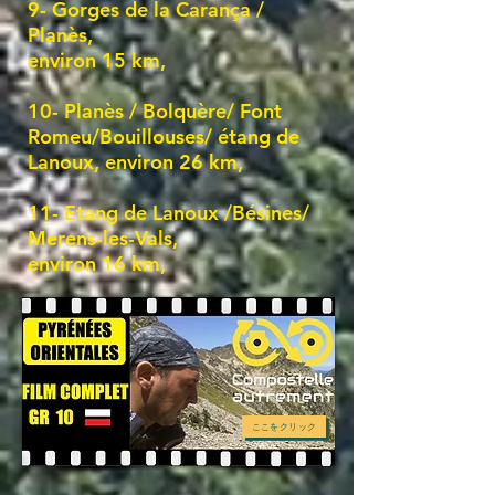
9- Gorges de la Carança /
Planès,
environ 15
km,
10- Planès / Bolquère/ Font
Romeu/Bouillouses/ étang de
Lanoux,
environ 26
km,
11- Etang de Lanoux /Bésines/
Merens-les-Vals,
environ 16
km,
ここをクリック