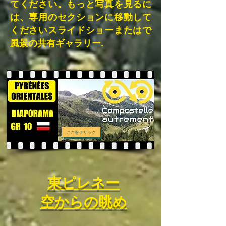
てください。もっと写真を見るに
は、専用のセクションに移動して
ください
スライドショー
またはで
風景の共有ギャラリー
.
ここをクリック
東ピレネー
空からの眺め