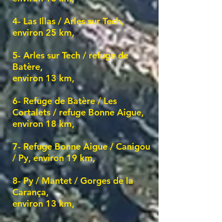
4- Las Illas / Arles sur Tech
,
environ 25 km,
5- Arles sur Tech / refuge de
Batère,
environ 13 km,
6- Refuge de Batère / Les
Cortalets / refuge Bonne Aigue,
environ 18 km,
7-
R
efuge Bonne Aigue / Canigou
/ Py
,
environ 19
km,
8- Py / Mantet / Gorges de l
a
Carança,
environ 13 km,