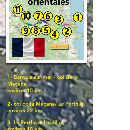
ここをクリック
1- Banyuls-sur-mer / col de la
Maçana,
environ 15 km,
2- col de la Maçana/ Le Perthus,
environ 22 km
3- Le Perthus / Las Illas,
environ 18 km,