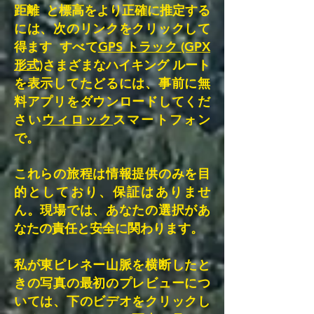
距離 と標高をより正確に推定する
には、次のリンクをクリックして
得ます すべて
GPS トラック (GPX
形式)
さまざまなハイキング ルート
を表示してたどるには、事前に無
料アプリをダウンロードしてくだ
さい
ウィロック
スマートフォン
で。
これらの旅程は情報提供のみを目
的としており、保証はありませ
ん。現場では、あなたの選択があ
なたの責任と安全に関わります。
私が東ピレネー山脈を横断したと
きの写真の最初のプレビューにつ
いては、下のビデオをクリックし