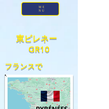
;
ME
NU
東ピレネー
GR10
フランスで