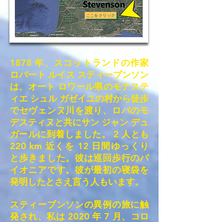
ここをクリック
1878 年、スコットランドの作家
ロバート ルイス スティーブンソン
は、オート ロワール県のモナステ
ィエ シュル ガゼイユの村から徒歩
でセヴェンヌ川を渡り、ロバのモ
デスティヌと共にサン ジャン デュ
ガールに到着しました。 2 人とも
220 km 近くを 12 日間ゆっくり
と歩きました。
彼は巡回歩行のパ
イオニアです。彼が最初の寝袋を
発明したとさえ言う人もいます。
スティーブンソンの異例の旅に触
発され、私は 2020 年 7 月、コロ