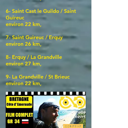
6- Saint Cast le Guildo / Saint
Guireuc
environ 22 km,
7- Saint Guireuc / Erquy
environ 26
km,
8- Erquy / La Grandville
environ 27
km,
9- La Grandville / St Brieuc
environ 22
km,
ここをクリック