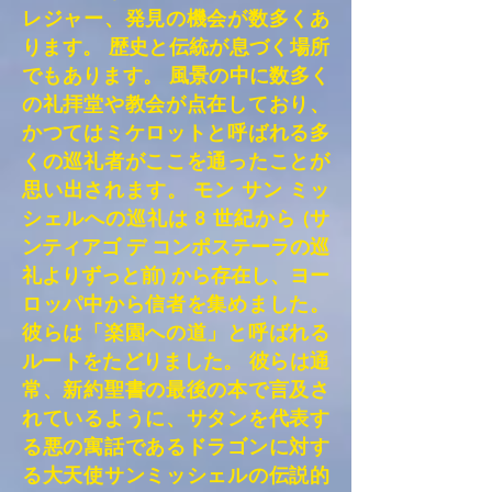
レジャー、発見の機会が数多くあ
ります。 歴史と伝統が息づく場所
でもあります。 風景の中に数多く
の礼拝堂や教会が点在しており、
かつてはミケロットと呼ばれる多
くの巡礼者がここを通ったことが
思い出されます。 モン サン ミッ
シェルへの巡礼は 8 世紀から (サ
ンティアゴ デ コンポステーラの巡
礼よりずっと前) から存在し、ヨー
ロッパ中から信者を集めました。
彼らは「楽園への道」と呼ばれる
ルートをたどりました。 彼らは通
常、新約聖書の最後の本で言及さ
れているように、サタンを代表す
る悪の寓話であるドラゴンに対す
る大天使サンミッシェルの伝説的