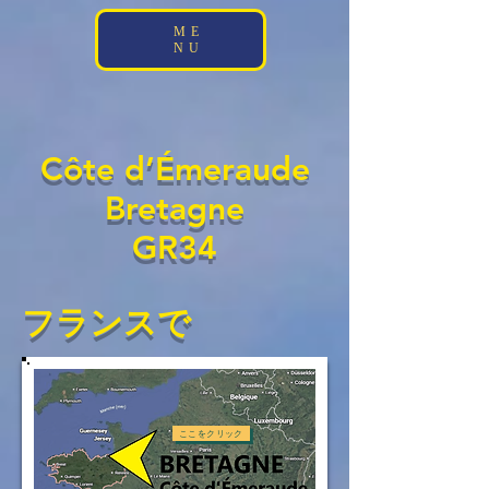
;
ME
NU
Côte d’Émeraude
Bretagne
GR34
フランスで
ここをクリック