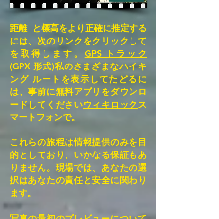
距離 と標高をより正確に推定する
には、次のリンクをクリックして
を取得します。
GPS トラック
(GPX 形式)
私のさまざまなハイキ
ング ルートを表示してたどるに
は、事前に無料アプリをダウンロ
ードしてください
ウィキロック
ス
マートフォンで。
これらの旅程は情報提供のみを目
的としており、いかなる保証もあ
りません。現場では、あなたの選
択はあなたの責任と安全に関わり
ます。
写真の最初のプレビューについて