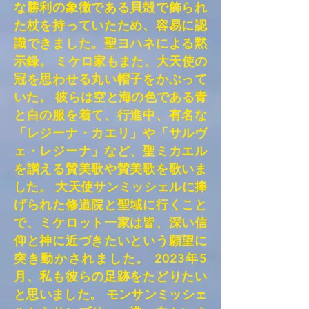
な勝利の象徴である貝殻で飾られ
た杖を持っていたため、容易に認
識できました。聖ヨハネによる黙
示録。 ミケロ家もまた、大天使の
冠を思わせる丸い帽子をかぶって
いた。 彼らは空と海の色である青
と白の服を着て、行進中、有名な
「レジーナ・カエリ」や「サルヴ
ェ・レジーナ」など、聖ミカエル
を讃える賛美歌や賛美歌を歌いま
した。 大天使サンミッシェルに捧
げられた修道院と聖域に行くこと
で、ミケロット一家は皆、深い信
仰と神に近づきたいという願望に
突き動かされました。 2023年5
月、私も彼らの足跡をたどりたい
と思いました。 モンサンミッシェ