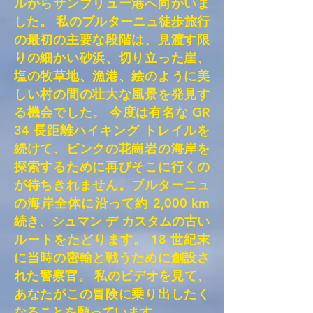
ルからサンブリュー港へ向かいま
した。 私のブルターニュ徒歩旅行
の最初の主要な段階は、見渡す限
りの細かい砂浜、切り立った崖、
塩の牧草地、漁港、絵のように美
しい村の間の壮大な風景を発見す
る機会でした。 今度は有名な GR
34 長距離ハイキング トレイルを
続けて、ピンクの花崗岩の海岸を
探索するために再びそこに行くの
が待ちきれません。ブルターニュ
の海岸全体に沿って約 2,000 km
続き、シュマン デ カスタムの古い
ルートをたどります。 18 世紀末
に当時の密輸と戦うために創設さ
れた警察官。 私のビデオを見て、
あなたがこの冒険に乗り出したく
なることを願っています...