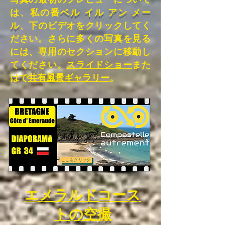
は、
私の番
ベル イル アン メー
ル
、下のビデオをクリックしてく
ださい。さらに多くの写真を見る
には、専用のセクションに移動し
てください。
スライドショー
また
はで
共有風景ギャラリー
。
ここをクリック
エメラルドコース
トの空撮