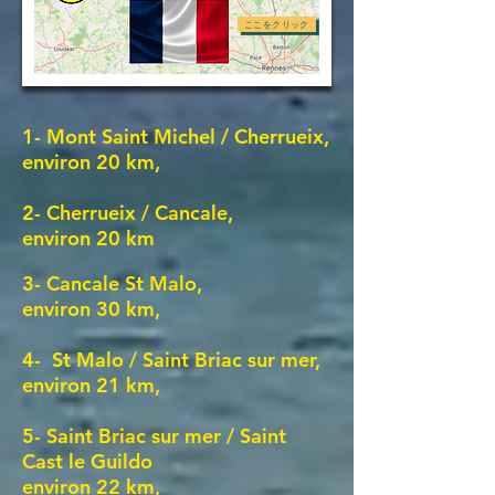
ここをクリック
1- Mont Saint Michel / Cherrueix,
environ 20 km,
2- Cherrueix / Cancale,
environ 20 km
3- Cancale St Malo,
environ 30 km,
4- St Malo / Saint Briac sur mer,
environ 21 km,
5- Saint Briac sur mer / Saint
Cast le Guildo
environ 22 km,